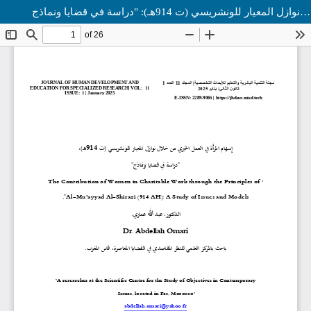
إسهام المرأة في العمل الخيري من خلال نوازل المعيار للونشريسي (ت 914هـ): "دراسة في قضايا ونماذج"