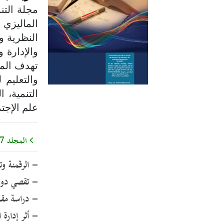
مجلة التن
الماليزي 
النظرية و
والإدارة 
تهدف المج
والتعليم 
التنمية، ا
علم الإجتم
المجلد 07 رقم 4
- الرقمنة وت
- تقصي دور ا
- دراسة مقارن
- أثر إدارة 