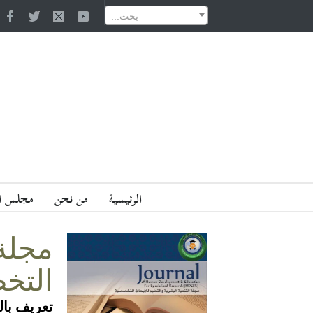
داري للزوايا السنوسية وأثره في نجاح الدعوة السنوسية وسرعة انتشارها في ليبيا
...بحث
الرئيسية
من نحن
مجلس ال
مجلة
التخ
تعريف بال