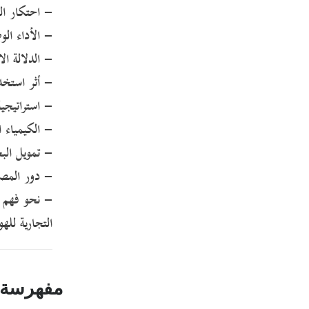
- احتكار الم
- الأداء الو
- الدلالة ال
- أثر استخدا
- استراتيجية
- الكيمياء ا
- تمويل البح
- دور المصا
التجارية للهو
مفهرسة 