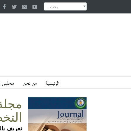
داري للزوايا السنوسية وأثره في نجاح الدعوة السنوسية وسرعة انتشارها في ليبيا
...بحث
الرئيسية
من نحن
مجلس ال
مجلة
التخ
تعريف بال