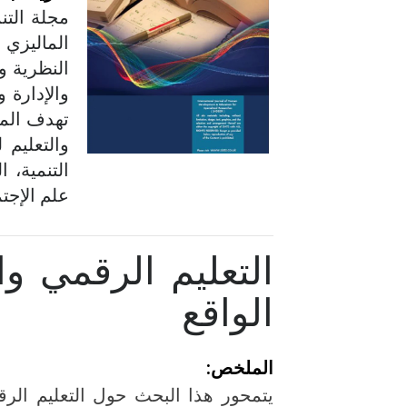
مجلة التن
الماليزي 
النظرية و
والإدارة 
تهدف المج
والتعليم 
التنمية، ا
علم الإجتم
التعليم الرقمي و
الواقع
المل
خ
ص
: