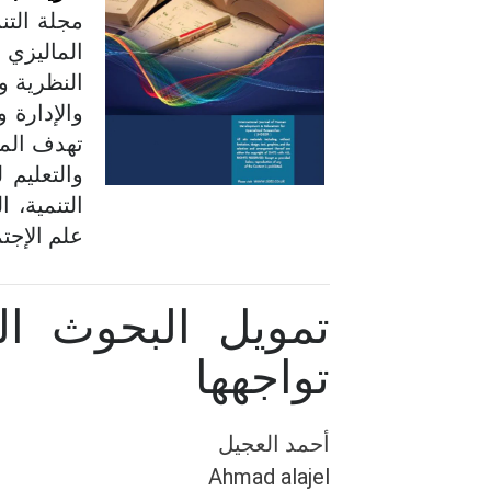
مجلة التن
الماليزي 
النظرية و
والإدارة 
تهدف المج
والتعليم 
التنمية، ا
علم الإجتم
تمويل البحوث ال
تواجهها
أحمد العجيل
Ahmad alajel