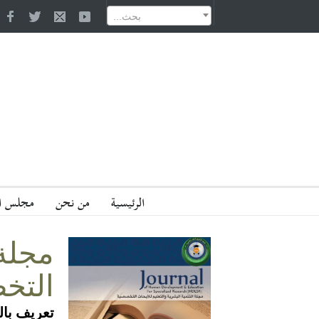
دمات المصرفية الإسلامية: المفهوم والعوامل وتطور الخلفية في روسيا
إسهام المرأة في العمل الخيري من خلال نوازل المعيار للونشريسي (ت 914هـ): "دراسة في قضايا ونماذج"
...بحث
الرئيسية
من نحن
مجلس ال
مجلة
التخ
تعريف بال